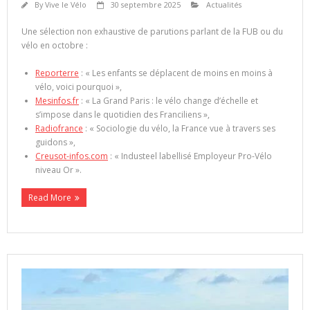
By
Vive le Vélo
30 septembre 2025
Actualités
Une sélection non exhaustive de parutions parlant de la FUB ou du
vélo en octobre :
Reporterre
: « Les enfants se déplacent de moins en moins à
vélo, voici pourquoi »,
Mesinfos.fr
: « La Grand Paris : le vélo change d’échelle et
s’impose dans le quotidien des Franciliens »,
Radiofrance
: « Sociologie du vélo, la France vue à travers ses
guidons »,
Creusot-infos.com
: « Industeel labellisé Employeur Pro-Vélo
niveau Or ».
Read More