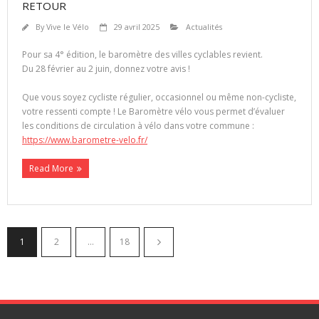
RETOUR
By
Vive le Vélo
29 avril 2025
Actualités
Pour sa 4° édition, le baromètre des villes cyclables revient.
Du 28 février au 2 juin, donnez votre avis !
Que vous soyez cycliste régulier, occasionnel ou même non-cycliste,
votre ressenti compte ! Le Baromètre vélo vous permet d’évaluer
les conditions de circulation à vélo dans votre commune :
https://www.barometre-velo.fr/
Read More
1
2
…
18