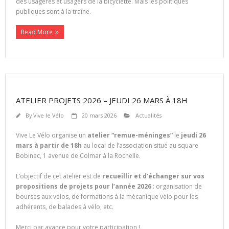
des usagères et usagers de la bicyclette. Mais les politiques
publiques sont à la traîne.
Read More
ATELIER PROJETS 2026 – JEUDI 26 MARS À 18H
By
Vive le Vélo
20 mars 2026
Actualités
Vive Le Vélo organise un
atelier “remue-méninges”
le
jeudi 26
mars à partir de 18h
au local de l’association situé au square
Bobinec, 1 avenue de Colmar à la Rochelle.
L’objectif de cet atelier est de
recueillir et d’échanger sur vos
propositions de projets pour l’année 2026
: organisation de
bourses aux vélos, de formations à la mécanique vélo pour les
adhérents, de balades à vélo, etc.
Merci par avance pour votre participation !