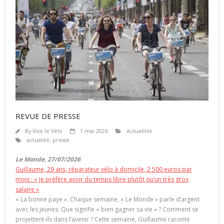
REVUE DE PRESSE
By
Vive le Vélo
1 mai 2026
Actualités
actualité
,
presse
Le Monde, 27/07/2026
Guillaume, 29 ans, réparateur vélo à domicile, 2 500 euros par
mois : « Je préfère avoir du temps libre plutôt qu’un très gros
salaire »
« La bonne paye ». Chaque semaine, « Le Monde » parle d’argent
avec les jeunes. Que signifie « bien gagner sa vie » ? Comment se
projettent-ils dans l’avenir ? Cette semaine, Guillaume raconte