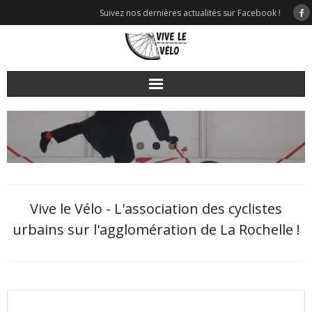
Skip
Suivez nos dernières actualités sur Facebook !
to
content
Vive le Vélo - L'association des cyclistes
urbains sur l'agglomération de La Rochelle !