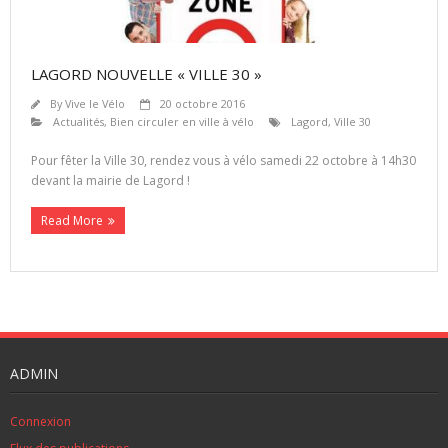
LAGORD NOUVELLE « VILLE 30 »
By
Vive le Vélo
20 octobre 2016
Actualités
,
Bien circuler en ville à vélo
Lagord
,
Ville 30
Pour fêter la Ville 30, rendez vous à vélo samedi 22 octobre à 14h30
devant la mairie de Lagord !
Read More
ADMIN
Connexion