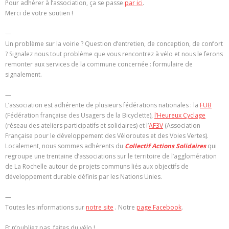
Pour adhérer à l’association, ça se passe
par ici
.
Merci de votre soutien !
—
Un problème sur la voirie ? Question d’entretien, de conception, de confort
? Signalez nous tout problème que vous rencontrez à vélo et nous le ferons
remonter aux services de la commune concernée : formulaire de
signalement.
—
L’association est adhérente de plusieurs fédérations nationales : la
FUB
(Fédération française des Usagers de la Bicyclette),
l’Heureux Cyclage
(réseau des ateliers participatifs et solidaires) et l’
AF3V
(Association
Française pour le développement des Véloroutes et des Voies Vertes).
Localement, nous sommes adhérents du
Collectif Actions Solidaires
qui
regroupe une trentaine d’associations sur le territoire de l’agglomération
de La Rochelle autour de projets communs liés aux objectifs de
développement durable définis par les Nations Unies.
—
Toutes les informations sur
notre site
. Notre
page Facebook
.
Et n’oubliez pas, faites du vélo !