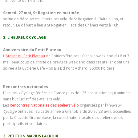
12h, vente de 14 à 17h.
Samedi 27 mai, St Rogatien en matinée
sortie de découverte, itinéraires vélo de St Rogatien à Châtelaillon, et
retour. Le départ a lieu à St Rogatien Place des Chênes Verts à 10h.
2. L’HEUREUX CYCLAGE
Anniversaire du Petit Plateau
L’
Atelier du Petit Plateau
de Poitiers fête ses 10 ans le week-end du 6 et 7
mai, beaucoup de chose de prévu ce week end dans cet atelier dont une
soirée à la Cyclerie Café – 60 Bis Bd Pont Achard, 86000 Poitiers
Rencontres nationales
L’Heureux Cyclage fédère en France plus de 125 associations qui animent
sans but lucratif des ateliers vélo.
Les
Rencontres Nationales des ateliers vélo
organisés par l’
Heureux
Cyclage
ont eues lieu cette année à Grenoble du 20 au 23 avril, accueillies
par la Clavette Grenobloise, la coordination locale des ateliers vélos
participatifs et solidaires.
3. PETITION MARIUS LACROIX