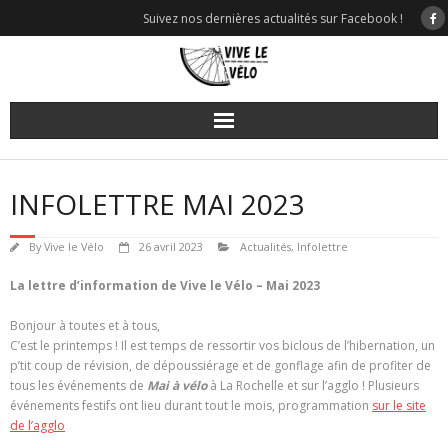
Skip
Suivez nos dernières actualités sur Facebook !
to
content
INFOLETTRE MAI 2023
By
Vive le Vélo
26 avril 2023
Actualités
,
Infolettre
La lettre d’information de Vive le Vélo – Mai 2023
Bonjour à toutes et à tous,
C’est le printemps ! Il est temps de ressortir vos biclous de l’hibernation, un
p’tit coup de révision, de dépoussiérage et de gonflage afin de profiter de
tous les événements de
Mai à vélo
à La Rochelle et sur l’agglo ! Plusieurs
événements festifs ont lieu durant tout le mois, programmation
sur le site
de l’agglo