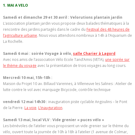
1. MAI A VELO
Samedi et dimanche 29 et 30 avril : Velorutions plantain jardin
L’association plantain jardin vous propose deux balades thématiques à la
rencontre des jardins partagés dans le cadre du
Festival des 48 heures de
l’agriculture urbaine
. Nous vous attendons nombreux à 14h à l’Aquarium de
La Rochelle.
Samedi 6 mai : soirée Voyage à vélo,
salle Charier à Lagord
Avec nos amis de l’association Vélo Ecole Tand’Amis (VETA),
une soirée sur
le thème du voyage
avec la présentation de trois voyages au long cours.
Mercredi 10 mai, 15h-18h :
Maison du Projet 10 av. Billaud Varennes, à Villeneuve les Salines : Atelier de
lutte contre le vol avec marquage Bicycode, contrôle technique
vendredi 12 mai 14h30 :
inauguration piste cyclable Angoulins – le Pont
de la Pierre.
La voie
.
L’inauguration
.
Samedi 13 mai, local VLV : Vide grenier « puces vélo »
Les bénévoles de l’atelier vous proposent un vide-grenier sur le thème du
vélo, ouvert toute la journée de 10h à 18h à l’atelier (1 avenue de Colmar,