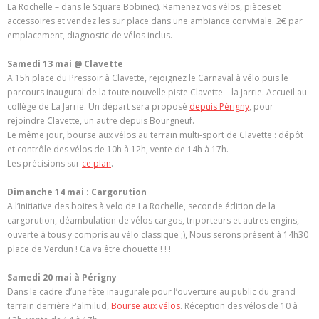
La Rochelle – dans le Square Bobinec). Ramenez vos vélos, pièces et
accessoires et vendez les sur place dans une ambiance conviviale. 2€ par
emplacement, diagnostic de vélos inclus.
Samedi 13 mai @ Clavette
A 15h place du Pressoir à Clavette, rejoignez le Carnaval à vélo puis le
parcours inaugural de la toute nouvelle piste Clavette – la Jarrie. Accueil au
collège de La Jarrie. Un départ sera proposé
depuis Périgny
, pour
rejoindre Clavette, un autre depuis Bourgneuf.
Le même jour, bourse aux vélos au terrain multi-sport de Clavette : dépôt
et contrôle des vélos de 10h à 12h, vente de 14h à 17h.
Les précisions sur
ce plan
.
Dimanche 14 mai : Cargorution
A l’initiative des boites à velo de La Rochelle, seconde édition de la
cargorution, déambulation de vélos cargos, triporteurs et autres engins,
ouverte à tous y compris au vélo classique ;), Nous serons présent à 14h30
place de Verdun ! Ca va être chouette ! ! !
Samedi 20 mai à Périgny
Dans le cadre d’une fête inaugurale pour l’ouverture au public du grand
terrain derrière Palmilud,
Bourse aux vélos
. Réception des vélos de 10 à