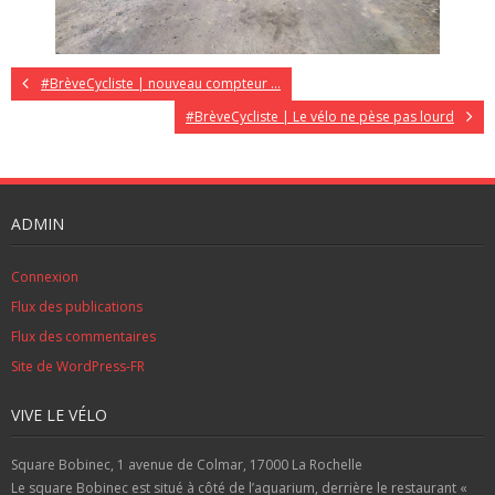
#BrèveCycliste | nouveau compteur …
#BrèveCycliste | Le vélo ne pèse pas lourd
ADMIN
Connexion
Flux des publications
Flux des commentaires
Site de WordPress-FR
VIVE LE VÉLO
Square Bobinec, 1 avenue de Colmar, 17000 La Rochelle
Le square Bobinec est situé à côté de l’aquarium, derrière le restaurant «