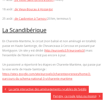
18 août :
de Vieux-Boucau à Hossegor
25 août :
de Capbreton à Tarnos (
20 km, terminus !)
La Scandibérique
En Charente-Maritime, le circuit (non balisé et non aménagé en totalité)
passe en Haute-Saintonge, de Chevanceaux à Cercoux en passant par
Montguyon. Un site y est dédié (
http://eurovelo3.fr/eurovelo3/
) mais
l’ensemble de l’itinéraire n’est pas encore à jour.
Un passionné a répertorié les étapes en Charente-Maritime, qui passe par
la voie verte de Haute-Saintonge :
https://sites.google.com/site/eurovelo3charentepyrenees/home/2-
parcours-du-schema-national-3-v/charente-maritime
La carte interactive des aménagements cycables de l’agglo
Perigny, ça roule (plus ou moins)