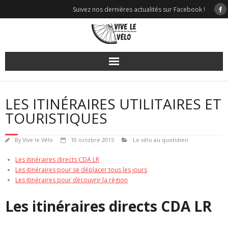
Skip
Suivez nos dernières actualités sur Facebook !
to
content
LES ITINÉRAIRES UTILITAIRES ET
TOURISTIQUES
By
Vive le Vélo
10 octobre 2015
Le vélo au quotidien
Les itinéraires directs CDA LR
Les itinéraires pour se déplacer tous les jours
Les itinéraires pour découvrir la région
Les itinéraires directs CDA LR