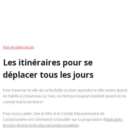
Voir en plein écran
Les itinéraires pour se
déplacer tous les jours
Pour traverser la ville de La Rochelle ou bien rejoindre la ville-centre quand
on habite à L’Houmeau ou Yves, ce n’est pas toujours évident quand on ne
connaît mal le territoire !
Pour vous y aider, Vive le Vélo et le Comité Départemental de
Cyclotourisme ont commencé à travailler sur la proposition d’
itinéraires,
les plus directs et les plus sécurisés possibles
.