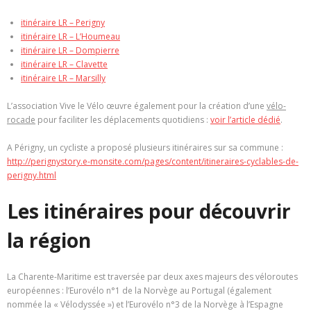
itinéraire LR – Perigny
itinéraire LR – L’Houmeau
itinéraire LR – Dompierre
itinéraire LR – Clavette
itinéraire LR – Marsilly
L’association Vive le Vélo œuvre également pour la création d’une
vélo-
rocade
pour faciliter les déplacements quotidiens :
voir l’article dédié
.
A Périgny, un cycliste a proposé plusieurs itinéraires sur sa commune :
http://perignystory.e-monsite.com/pages/content/itineraires-cyclables-de-
perigny.html
Les itinéraires pour découvrir
la région
La Charente-Maritime est traversée par deux axes majeurs des véloroutes
européennes : l’Eurovélo n°1 de la Norvège au Portugal (également
nommée la « Vélodyssée ») et l’Eurovélo n°3 de la Norvège à l’Espagne