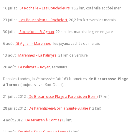
16 juillet :
La Rochelle – Les Boucholeurs
, 18,2 km, côté ville et côté mer
23 juillet :
Les Boucholeurs – Rochefort
, 20,2 km à travers les marais
30 juillet :
Rochefort – St Agnan
, 22 km : les marais de gare en gare
6 août :
St Agnan – Marennes
: les joyaux cachés du marais
13 aout :
Marennes – La Palmyre
, 31 km de verdure
20 août :
La Palmyre – Royan
, terminus !
Dans les Landes, la Vélodyssée fait 163 kilomètres,
de Biscarrosse-Plage
à Tarnos
(toujours avec Sud-Ouest).
21 juillet 2012 :
De Biscarrosse-Plage à Parentis-en-Born (
17 km)
28 juillet 2012 :
De Parentis-en-Born à Sainte-Eulalie (
12 km)
4 août 2012 :
De Mimizan à Contis (
13 km)
11 août :
De Vielle-Saint-Girons à Léon (
14 km)