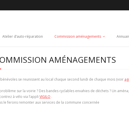
Atelier d’auto-réparation
Commission aménagements
Annuai
OMMISSION AMÉNAGEMENTS
 bénévoles se reunissent au local chaque second lundi de chaque mois (voir
ag
problème sur la voirie ? Des bandes cyclables envahies de déchets ? Un amén
contrez à vélo via l’appli
VIGILO
.
s le ferons remonter aux services de la commune concernée