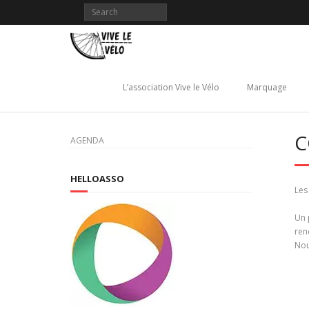
Skip
to
content
L’association Vive le Vélo
Marquage
C
AGENDA
HELLOASSO
Les
Un 
ren
Nou