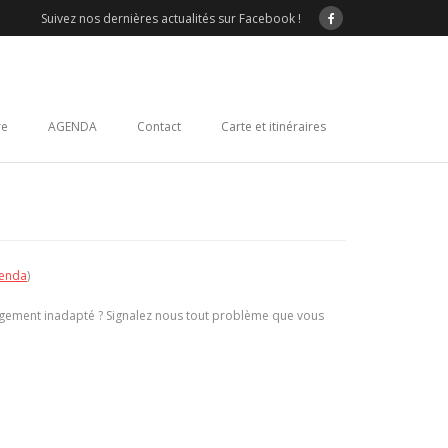
Suivez nos dernières actualités sur Facebook !
re
AGENDA
Contact
Carte et itinéraires
enda
)
agement inadapté ? Signalez nous tout problème que vous