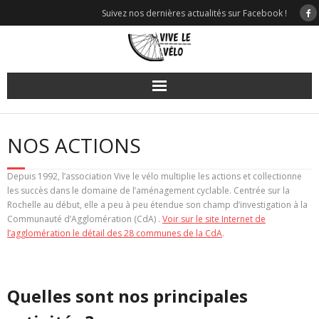
Skip
Suivez nos dernières actualités sur Facebook !
to
content
NOS ACTIONS
Depuis 1992, l’association Vive le vélo multiplie les actions et collectionne
les succès dans le domaine de l’aménagement cyclable. Centrée sur la
Rochelle au début, elle a peu à peu étendue son champ d’investigation à la
Communauté d’Agglomération (CdA) .
Voir sur le site Internet de
l’agglomération le détail des 28 communes de la CdA
.
Quelles sont nos principales