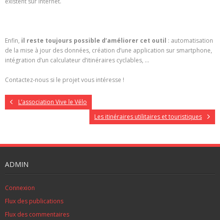
existent sur Internet.
Enfin,
il reste toujours possible d’améliorer cet outil
: automatisation
de la mise à jour des données, création d’une application sur smartphone,
intégration d’un calculateur d’itinéraires cyclables, …
Contactez-nous si le projet vous intéresse !
L’association Vive le Vélo
Les itinéraires utilitaires et touristiques
ADMIN
Connexion
Flux des publications
Flux des commentaires