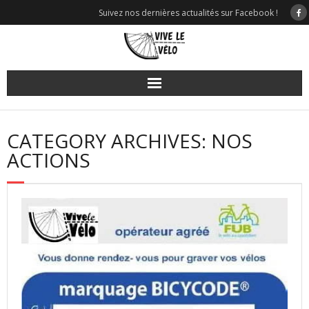
Skip
Suivez nos dernières actualités sur Facebook !
to
content
CATEGORY ARCHIVES: NOS
ACTIONS