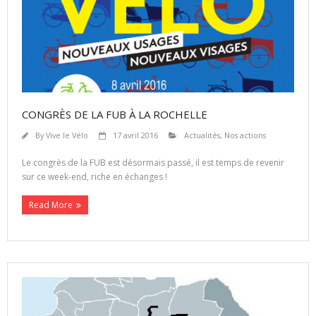
CONGRÈS DE LA FUB À LA ROCHELLE
By
Vive le Vélo
17 avril 2016
Actualités
,
Nos actions
Le congrès de la FUB est désormais passé, il est temps de revenir
sur ce week-end, riche en échanges !
Read More