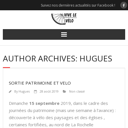
Skip
Suivez nos dernières actualités sur Facebook !
to
content
AUTHOR ARCHIVES: HUGUES
SORTIE PATRIMOINE ET VELO
By
Hugues
28 août 2019
Non classé
Dimanche
15 septembre
2019, dans le cadre des
journées du patrimoine (mais une semaine à l’avance) :
découverte à vélo des paysages et des églises ,
certaines fortifiées, au nord de La Rochelle