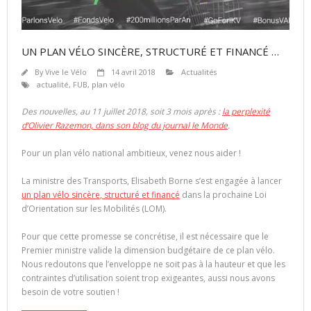
UN PLAN VÉLO SINCÈRE, STRUCTURÉ ET FINANCÉ …
By
Vive le Vélo
14 avril 2018
Actualités
actualité
,
FUB
,
plan vélo
Des nouvelles, au 11 juillet 2018, soit 3 mois après :
la perplexité
d’Olivier Razemon, dans son blog du journal le Monde
.
Pour un plan vélo national ambitieux, venez nous aider !
La ministre des Transports, Elisabeth Borne s’est engagée à lancer
un plan vélo sincère, structuré et financé
dans la prochaine Loi
d’Orientation sur les Mobilités (LOM).
Pour que cette promesse se concrétise, il est nécessaire que le
Premier ministre valide la dimension budgé
taire de ce plan vélo.
Nous redoutons que l’enveloppe ne soit pas à la hauteur et que les
contraintes d’utilisation soient trop exigeantes, aussi nous avons
besoin de votre soutien !