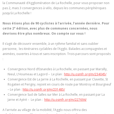
la Communauté d’Agglomération de La Rochelle, pour vous proposer non
pas 2, mais 3 convergences à vélo, depuis les communes périphériques
jusqu’à La Rochelle !
Nous étions plus de 90 cyclistes à l’arrivée, l’année dernière. Pour
cette 2° édition, avec plus de communes concernées, nous
devrions être plus nombreux. On compte sur vous !
Il s’agit de découvrir ensemble, à un rythme familial et sans oublier
personne, les itinéraires cyclables de l’Agglo. Balades accompagnées et
animées, ouvertes à tous et sans inscription. Trois parcours sont proposés
:
Convergence Nord d’Esnandes à La Rochelle, en passant par Marsilly,
Nieul, L’Houmeau et Lagord – Le plan :
http://u.osmfr.org/m/234045/
Convergence Est de La Jarrie à La Rochelle, en passant par Clavette, St
Rogatien et Perigny, rejoint en cours de route par Montroy et Bourgneuf
– Le plan :
http://u.osmfr.org/m/231485/
Convergence Sud de Salles sur Mer à La Rochelle, en passant par La
Jarne et Aytré – Le plan :
http://u.osmfr.org/m/227694/
A l’arrivée au village de la mobilité, l’Agglo nous offrira des