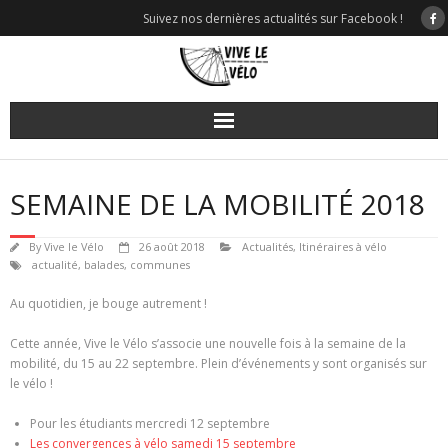
Skip
Suivez nos dernières actualités sur Facebook !
to
content
SEMAINE DE LA MOBILITÉ 2018
By
Vive le Vélo
26 août 2018
Actualités
,
Itinéraires à vélo
actualité
,
balades
,
communes
Au quotidien, je bouge autrement !
Cette année, Vive le Vélo s’associe une nouvelle fois à la semaine de la
mobilité, du 15 au 22 septembre. Plein d’événements y sont organisés sur
le vélo !
Pour les étudiants mercredi 12 septembre
Les convergences à vélo samedi 15 septembre