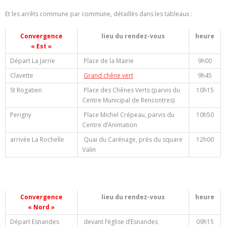
Et les arrêts commune par commune, détaillés dans les tableaux :
Convergence
lieu du rendez-vous
heure
« Est »
Départ La Jarrie
Place de la Mairie
9h00
Clavette
Grand chêne vert
9h45
St Rogatien
Place des Chênes Verts (parvis du
10h15
Centre Municipal de Rencontres)
Perigny
Place Michel Crépeau, parvis du
10h50
Centre d’Animation
arrivée La Rochelle
Quai du Carénage, près du square
12h00
Valin
Convergence
lieu du rendez-vous
heure
« Nord »
Départ Esnandes
devant l’église d’Esnandes
09h15