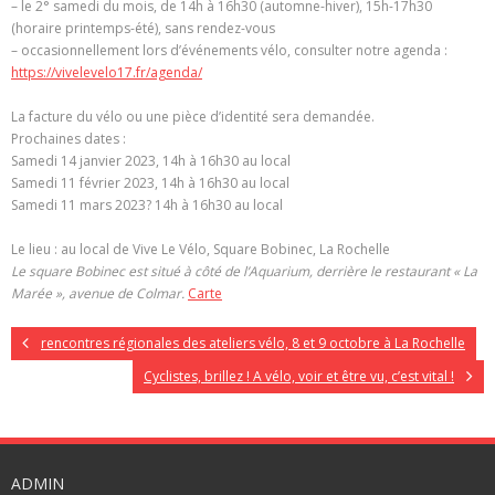
– le 2° samedi du mois, de 14h à 16h30 (automne-hiver), 15h-17h30
(horaire printemps-été), sans rendez-vous
– occasionnellement lors d’événements vélo, consulter notre agenda :
https://vivelevelo17.fr/agenda/
La facture du vélo ou une pièce d’identité sera demandée.
Prochaines dates :
Samedi 14 janvier 2023, 14h à 16h30 au local
Samedi 11 février 2023, 14h à 16h30 au local
Samedi 11 mars 2023? 14h à 16h30 au local
Le lieu : au local de Vive Le Vélo, Square Bobinec, La Rochelle
Le square Bobinec est situé à côté de l’Aquarium, derrière le restaurant « La
Marée », avenue de Colmar.
Carte
rencontres régionales des ateliers vélo, 8 et 9 octobre à La Rochelle
Cyclistes, brillez ! A vélo, voir et être vu, c’est vital !
ADMIN