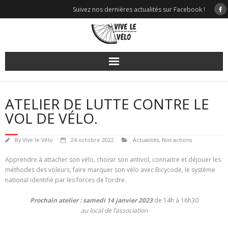
Skip
Suivez nos dernières actualités sur Facebook !
to
content
ATELIER DE LUTTE CONTRE LE
VOL DE VÉLO.
By
Vive le Vélo
24 octobre 2022
Actualités
,
Nos actions
Apprendre à attacher son vélo, choisir son antivol, connaitre et déjouer les
méthodes des voleurs, faire marquer son vélo avec Bicycode, le système
national identifié par les forces de l’ordre.
Prochain atelier : samedi 14 janvier 2023
de 14h à 16h30
au local de l’association