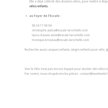
Elle a déjà collecté des dizaines vélos, pour mettre à dis
vélos enfants.
au Foyer de l’Escale :
06 24 17 60 04
christophe.aubry@escale-larochelle.com
laura.chauvin.amie@escale-larochelle.com
monique.brisseau@escale-larochelle.com
Recherche aussi casques enfants, sièges enfants pour vélo, gi
Vive le Vélo n’est pas encore équipé pour stocker des vélos (
Par contre, nous récupérons les pièces : contact@vivelevelo1