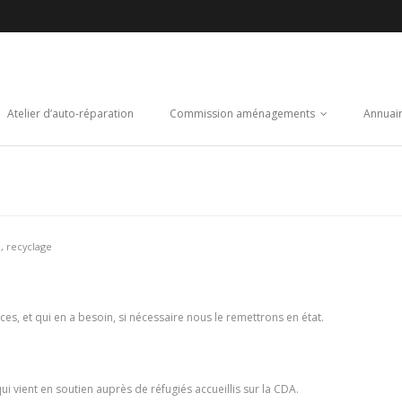
Atelier d’auto-réparation
Commission aménagements
Annuai
n
,
recyclage
ces, et qui en a besoin, si nécessaire nous le remettrons en état.
ui vient en soutien auprès de réfugiés accueillis sur la CDA.