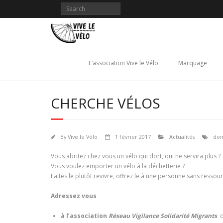
Skip
to
content
L’association Vive le Vélo
Marquage
CHERCHE VÉLOS
By
Vive le Vélo
1 février 2017
Actualités
do
Vous abritez chez vous un vélo qui dort, qui ne servira plus ?
Vous voulez emporter un vélo à la déchetterie ?
Faites le plutôt revivre, offrez le à une personne sans ressour
Adressez vous
à l’association
Réseau Vigilance Solidarité Migrants
q