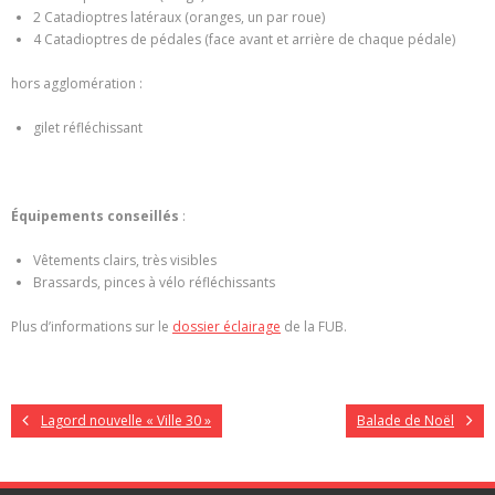
2 Catadioptres latéraux (oranges, un par roue)
4 Catadioptres de pédales (face avant et arrière de chaque pédale)
hors agglomération :
gilet réfléchissant
Équipements conseillés
:
Vêtements clairs, très visibles
Brassards, pinces à vélo réfléchissants
Plus d’informations sur le
dossier éclairage
de la FUB.
Lagord nouvelle « Ville 30 »
Balade de Noël