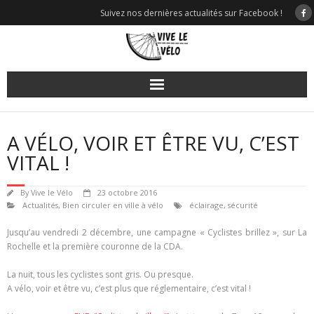
Skip
Suivez nos dernières actualités sur Facebook !
to
content
A VÉLO, VOIR ET ÊTRE VU, C’EST
VITAL !
By
Vive le Vélo
23 octobre 2016
Actualités
,
Bien circuler en ville à vélo
éclairage
,
sécurité
Jusqu’au vendredi 2 décembre, une campagne « Cyclistes brillez », sur La
Rochelle et la première couronne de la CDA.
La nuit, tous les cyclistes sont gris. Ou presque.
A vélo, voir et être vu, c’est plus que réglementaire, c’est vital !