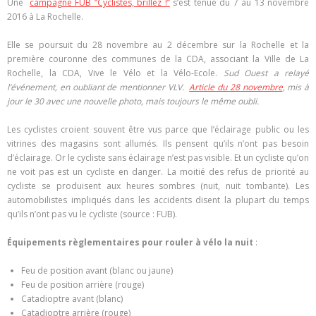
Une
campagne FUB ‘’Cyclistes, brillez !’’
s’est tenue du 7 au 13 novembre
2016 à La Rochelle.
Elle se poursuit du 28 novembre au 2 décembre sur la Rochelle et la
première couronne des communes de la CDA, associant la Ville de La
Rochelle, la CDA, Vive le Vélo et la Vélo-Ecole.
Sud Ouest a relayé
l’événement, en oubliant de mentionner VLV.
Article du 28 novembre
, mis à
jour le 30 avec une nouvelle photo, mais toujours le même oubli.
Les cyclistes croient souvent être vus parce que l’éclairage public ou les
vitrines des magasins sont allumés. Ils pensent qu’ils n’ont pas besoin
d’éclairage. Or le cycliste sans éclairage n’est pas visible. Et un cycliste qu’on
ne voit pas est un cycliste en danger. La moitié des refus de priorité au
cycliste se produisent aux heures sombres (nuit, nuit tombante). Les
automobilistes impliqués dans les accidents disent la plupart du temps
qu’ils n’ont pas vu le cycliste (source : FUB).
Équipements règlementaires pour rouler à vélo la nuit
:
Feu de position avant (blanc ou jaune)
Feu de position arrière (rouge)
Catadioptre avant (blanc)
Catadioptre arrière (rouge)