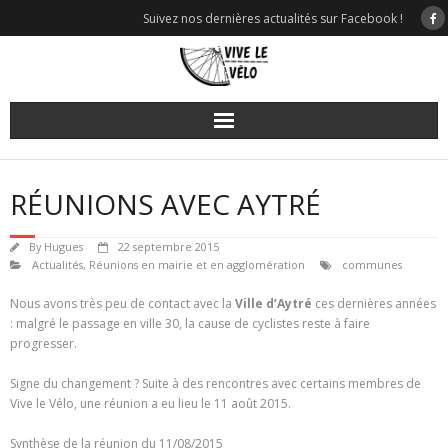
Skip
Suivez nos dernières actualités sur Facebook !
to
content
RÉUNIONS AVEC AYTRÉ
By
Hugues
22 septembre 2015
Actualités
,
Réunions en mairie et en agglomération
communes
Nous avons très peu de contact avec la
Ville d’Aytré
ces dernières années
: malgré le passage en ville 30, la cause de cyclistes reste à faire
progresser.
Signe du changement ? Suite à des rencontres avec certains membres de
Vive le Vélo, une réunion a eu lieu le 11 août 2015.
Synthèse de la réunion du 11/08/2015