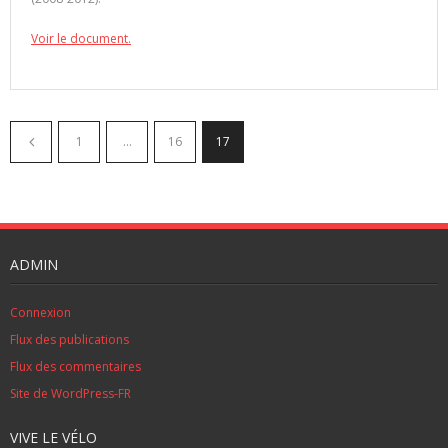
Voir le document.
1
…
16
17
ADMIN
Connexion
Flux des publications
Flux des commentaires
Site de WordPress-FR
VIVE LE VÉLO