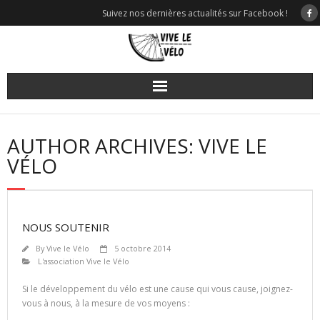
Skip
Suivez nos dernières actualités sur Facebook !
to
content
AUTHOR ARCHIVES: VIVE LE
VÉLO
NOUS SOUTENIR
By
Vive le Vélo
5 octobre 2014
L'association Vive le Vélo
Si le développement du vélo est une cause qui vous cause, joignez-
vous à nous, à la mesure de vos moyens :