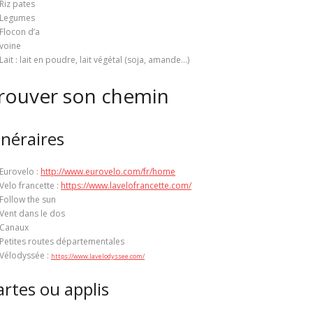
Riz pates
Legumes
Flocon d’a
voine
Lait : lait en poudre, lait végétal (soja, amande…)
rouver son chemin
inéraires
Eurovelo :
http://www.eurovelo.com/fr/home
Velo francette :
https://www.lavelofrancette.com/
Follow the sun
Vent dans le dos
Canaux
Petites routes départementales
Vélodyssée :
https://www.lavelodyssee.com/
artes ou applis