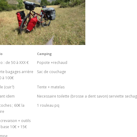
lo
Camping
lo : de 50 à XXX €
Popote +rechaud
rte bagages arrière
Sac de couchage
20 à 100€
le (cuir?)
Tente + matelas
ant idem
Necessaire toilette (brosse a dent savon) serviette secha
coches ; 60€ la
1 rouleau pq
ire
 crevaison + outils
 base 10€ + 15€
ompe