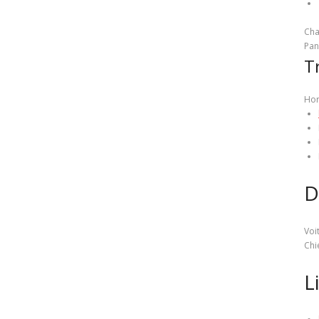
Cha
Pan
T
Hor
D
Voi
Chi
L