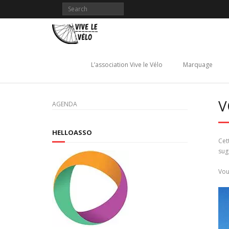
Skip
to
content
L’association Vive le Vélo
Marquage
V
AGENDA
HELLOASSO
Cet
sug
Vou