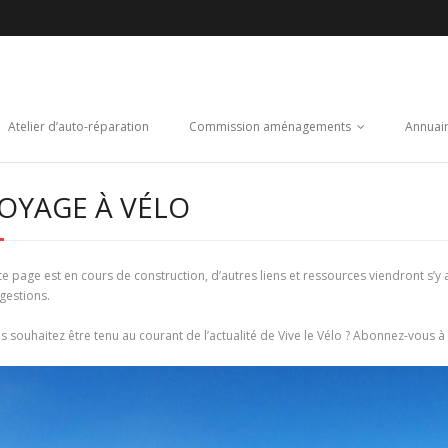
Atelier d’auto-réparation
Commission aménagements
Annuai
OYAGE À VÉLO
te page est en cours de construction, d’autres liens et ressources viendront s’y
gestions.
s souhaitez être tenu au courant de l’actualité de Vive le Vélo ? Abonnez-vous à 