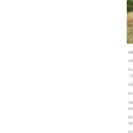
Vé
Vé
Po
: 
Sel
Av
Sa
pa
Kit
de
P