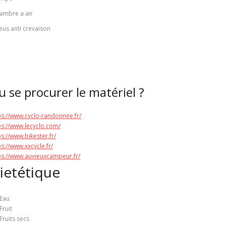
ambre a air
eus anti crevaison
u se procurer le matériel ?
ps://www.cyclo-randonnee.fr/
ps://www.lecyclo.com/
ps://www.bikester.fr/
ps://www.xxcycle.fr/
ps://www.auvieuxcampeur.fr/
ietétique
Eau
Fruit
Fruits secs