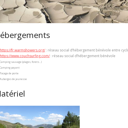
ébergements
https://fr.warmshowers.org/
: réseau social d’hébergement bénévole entre cycli
https://www.couchsurfing.com/
: réseau social d’hébergement bénévole
Camping sauvage (plages, forets…)
Camping payant
Tocage de porte
Auberges de jeunesse
atériel