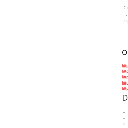
Ch
Pn
30
O
htt
htt
htt
htt
htt
D