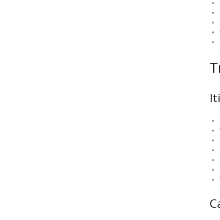
T
It
C