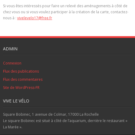
Si vous êtes intéressés pour faire un relevé des aménagements à côté de
chez vous ou si vous voulez participer à la création de la carte, contactez-
nous à :
vivelevelo17@free.fr
ADMIN
Connexion
Flux des publications
Flux des commentaires
Site de WordPress-FR
VIVE LE VÉLO
Square Bobinec, 1 avenue de Colmar, 17000 La Rochelle
Le square Bobinec est situé à côté de l’aquarium, derrière le restaurant «
La Marée ».