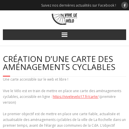
Skip
Suivez nos dernières actualités sur Facebook !
to
content
CRÉATION D’UNE CARTE DES
AMÉNAGEMENTS CYCLABLES
Une carte accessible sur le web et libre !
Vive le Vélo est en train de mettre en place une carte des aménagements
cyclables, accessible en ligne :
https://vivelevelo17.fr/carte/
(première
version)
Le premier objectif est de mettre en place une carte fiable, actualisée et
actualisable des aménagements cyclables de la ville de La Rochelle dans un
premier temps, avant de l’élargir aux communes de la CdA. L’objectif